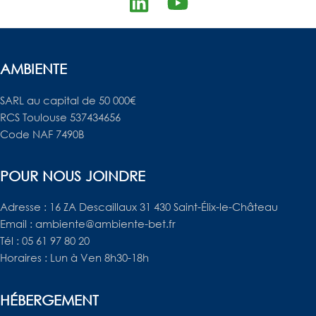
L
Y
i
o
n
u
k
t
AMBIENTE
e
u
SARL au capital de 50 000€
d
b
RCS Toulouse 537434656
i
e
Code NAF 7490B
n
POUR NOUS JOINDRE
Adresse : 16 ZA Descaillaux 31 430 Saint-Élix-le-Château
Email : ambiente@ambiente-bet.fr
Tél : 05 61 97 80 20
Horaires : Lun à Ven 8h30-18h
HÉBERGEMENT