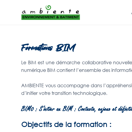
Aller
au
contenu
Formations BIM
Le BIM est une démarche collaborative nouvell
numérique BIM contient l’ensemble des information
AMBIENTE vous accompagne dans l’appréhension e
d’initier votre transition technologique.
BIM0 : S’initier au BIM : Contexte, enjeux et définiti
Objectifs de la formation :