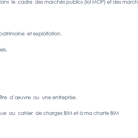
ns le cadre des marchés publics (loi MOP) et des marché
.
trimoine et exploitation.
ls.
re d’œuvre ou une entreprise.
que au cahier de charges BIM et à ma charte BIM