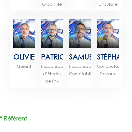
Graphiste
Circulaire
OLIVIER
PATRICK
SAMUEL
STÉPHANE
Gérant
Responsable
Responsable
Conducteur
d’Études
Comptabilité
Travaux
de Prix
* Référent