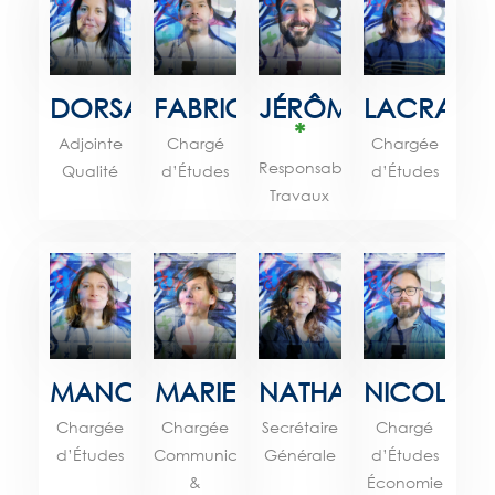
DORSAF
FABRICE
JÉRÔME
LACRA
*
Adjointe
Chargé
Chargée
Responsable
Qualité
d’Études
d’Études
Travaux
MANON
MARIE
NATHALIE
NICOLAS
Chargée
Chargée
Secrétaire
Chargé
d’Études
Communication
Générale
d’Études
&
Économie