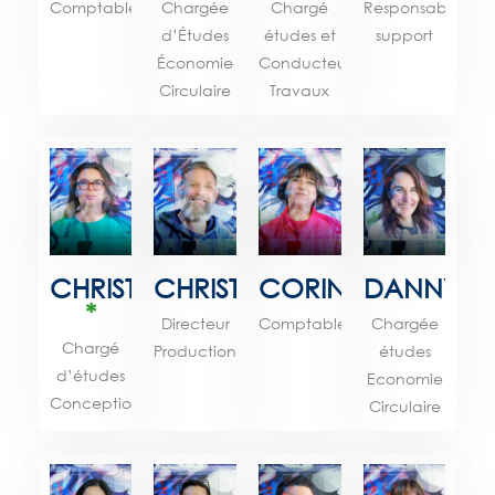
Comptable
Chargée
Chargé
Responsable
d’Études
études et
support
Économie
Conducteur
Circulaire
Travaux
CHRISTELLE
CHRISTOPHE
CORINNE
DANNY
*
Directeur
Comptable
Chargée
Chargé
Production
études
d’études
Economie
Conception
Circulaire