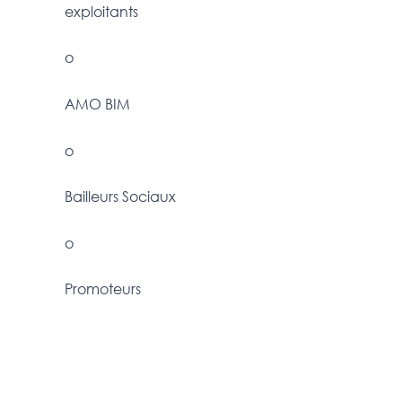
exploitants
o
AMO BIM
o
Bailleurs Sociaux
o
Promoteurs