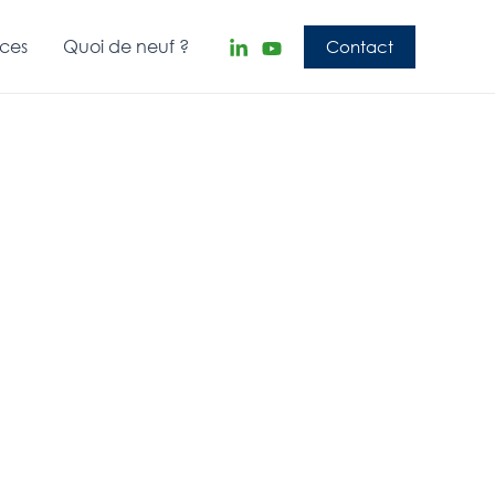
nces
Quoi de neuf ?
Contact