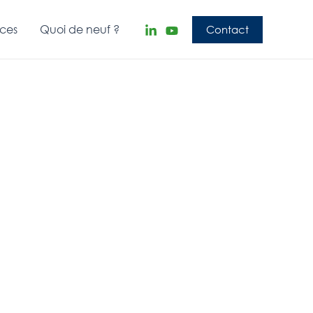
nces
Quoi de neuf ?
Contact
tudes