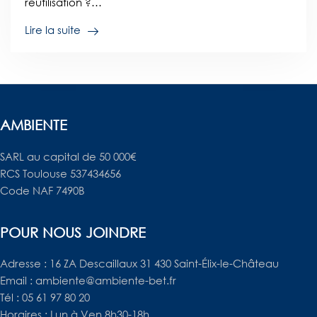
réutilisation ?…
Lire la suite
AMBIENTE
SARL au capital de 50 000€
RCS Toulouse 537434656
Code NAF 7490B
POUR NOUS JOINDRE
Adresse : 16 ZA Descaillaux 31 430 Saint-Élix-le-Château
Email : ambiente@ambiente-bet.fr
Tél : 05 61 97 80 20
Horaires : Lun à Ven 8h30-18h