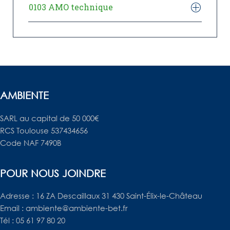
0103 AMO technique
AMBIENTE
SARL au capital de 50 000€
RCS Toulouse 537434656
Code NAF 7490B
POUR NOUS JOINDRE
Adresse : 16 ZA Descaillaux 31 430 Saint-Élix-le-Château
Email : ambiente@ambiente-bet.fr
Tél : 05 61 97 80 20